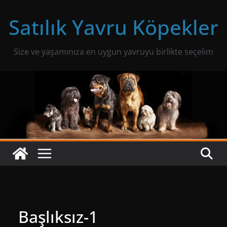
Skip
Satılık Yavru Köpekler
to
content
Size ve yaşamınıza en uygun yavruyu birlikte seçelim
Başlıksız-1