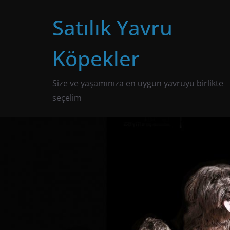
Skip
Satılık Yavru
to
content
Köpekler
Size ve yaşamınıza en uygun yavruyu birlikte
seçelim