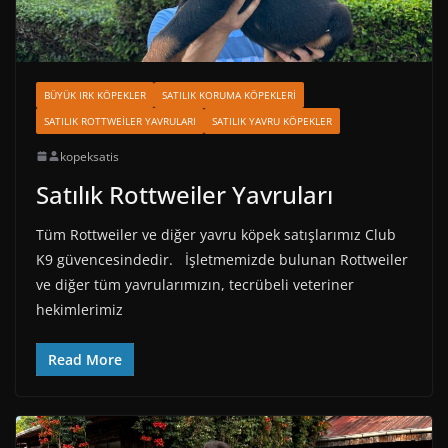
BÜYÜK IRK KÖPEKLER
SATILIK KORUMA KÖPEKLERI
SATILIK ROTTWEILER YAVRULARI
SATILIK YAVRU KÖPEKLER
kopeksatis
Satılık Rottweiler Yavruları
Tüm Rottweiler ve diğer yavru köpek satışlarımız Club
K9 güvencesindedir. İşletmemizde bulunan Rottweiler
ve diğer tüm yavrularımızın, tecrübeli veteriner
hekimlerimiz
Read More