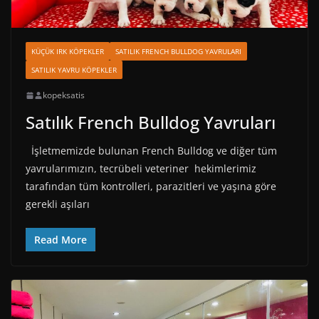
KÜÇÜK IRK KÖPEKLER
SATILIK FRENCH BULLDOG YAVRULARI
SATILIK YAVRU KÖPEKLER
kopeksatis
Satılık French Bulldog Yavruları
İşletmemizde bulunan French Bulldog ve diğer tüm
yavrularımızın, tecrübeli veteriner hekimlerimiz
tarafından tüm kontrolleri, parazitleri ve yaşına göre
gerekli aşıları
Read More