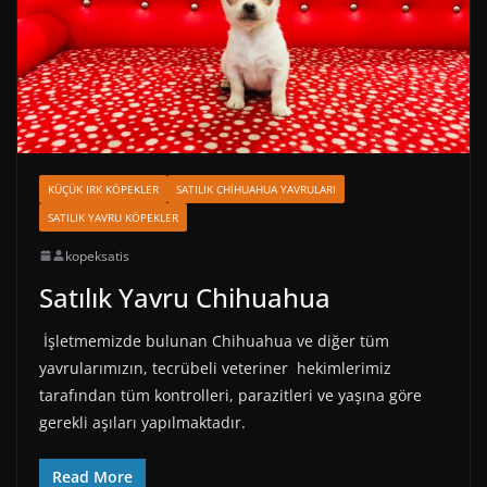
KÜÇÜK IRK KÖPEKLER
SATILIK CHIHUAHUA YAVRULARI
SATILIK YAVRU KÖPEKLER
kopeksatis
Satılık Yavru Chihuahua
İşletmemizde bulunan Chihuahua ve diğer tüm
yavrularımızın, tecrübeli veteriner hekimlerimiz
tarafından tüm kontrolleri, parazitleri ve yaşına göre
gerekli aşıları yapılmaktadır.
Read More