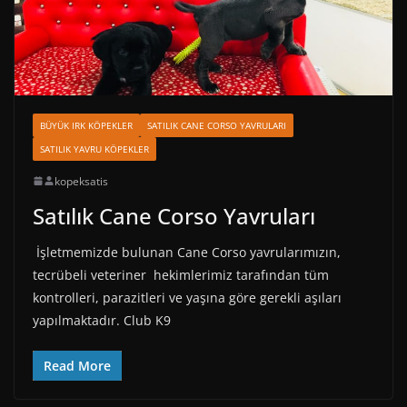
BÜYÜK IRK KÖPEKLER
SATILIK CANE CORSO YAVRULARI
SATILIK YAVRU KÖPEKLER
kopeksatis
Satılık Cane Corso Yavruları
İşletmemizde bulunan Cane Corso yavrularımızın,
tecrübeli veteriner hekimlerimiz tarafından tüm
kontrolleri, parazitleri ve yaşına göre gerekli aşıları
yapılmaktadır. Club K9
Read More