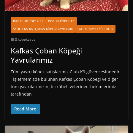
BÜYÜK IRK KÖPEKLER
DEV IRK KÖPEKLER
SATILIK KAFKAS ÇOBAN KÖPEĞI YAVRULARI
SATILIK YAVRU KÖPEKLER
kopeksatis
Kafkas Çoban Köpeği
Yavrularımız
Tüm yavru köpek satışlarımız Club K9 güvencesindedir.
İşletmemizde bulunan Kafkas Çoban Köpeği ve diğer
tüm yavrularımızın, tecrübeli veteriner hekimlerimiz
tarafından
Read More