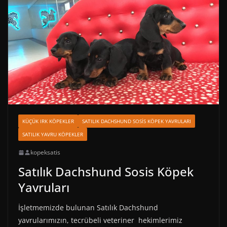
KÜÇÜK IRK KÖPEKLER
SATILIK DACHSHUND SOSIS KÖPEK YAVRULARI
SATILIK YAVRU KÖPEKLER
kopeksatis
Satılık Dachshund Sosis Köpek
Yavruları
İşletmemizde bulunan Satılık Dachshund
yavrularımızın, tecrübeli veteriner hekimlerimiz