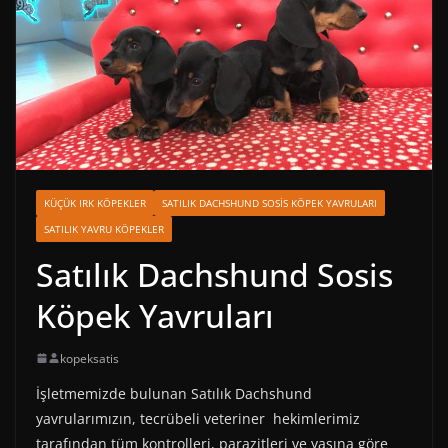
KÜÇÜK IRK KÖPEKLER
SATILIK DACHSHUND SOSIS KÖPEK YAVRULARI
SATILIK YAVRU KÖPEKLER
Satılık Dachshund Sosis
Köpek Yavruları
kopeksatis
İşletmemizde bulunan Satılık Dachshund
yavrularımızın, tecrübeli veteriner hekimlerimiz
tarafından tüm kontrolleri, parazitleri ve yaşına göre