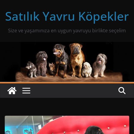
Skip
Satılık Yavru Köpekler
to
content
Size ve yaşamınıza en uygun yavruyu birlikte seçelim