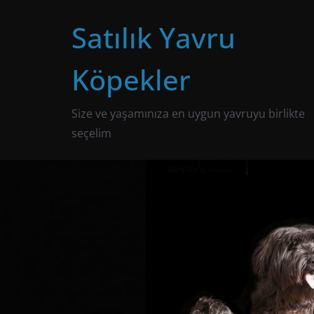
Skip
Satılık Yavru
to
content
Köpekler
Size ve yaşamınıza en uygun yavruyu birlikte
seçelim