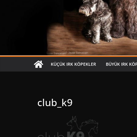
KÜÇÜK IRK KÖPEKLER
BÜYÜK IRK KÖ
club_k9