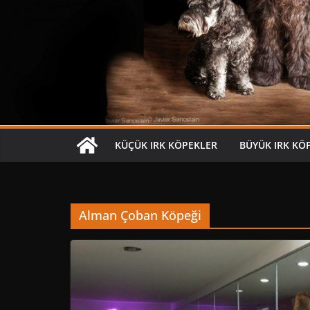
KÜÇÜK IRK KÖPEKLER
BÜYÜK IRK KÖ
Alman Çoban Köpeği