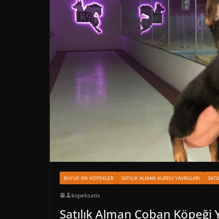
BÜYÜK IRK KÖPEKLER
SATILIK ALMAN KURDU YAVRULARI
SATI
kopeksatis
Satılık Alman Çoban Köpeği Y