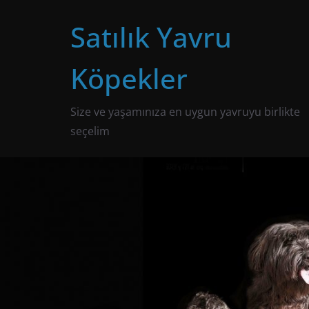
Skip
Satılık Yavru
to
content
Köpekler
Size ve yaşamınıza en uygun yavruyu birlikte
seçelim