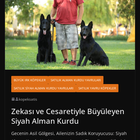
BÜYÜK IRK KÖPEKLER
SATILIK ALMAN KURDU YAVRULARI
SATILIK SIYAH ALMAN KURDU YAVRULARI
SATILIK YAVRU KÖPEKLER
kopeksatis
Zekası ve Cesaretiyle Büyüleyen
Siyah Alman Kurdu
Gecenin Asil Gölgesi, Ailenizin Sadık Koruyucusu: Siyah