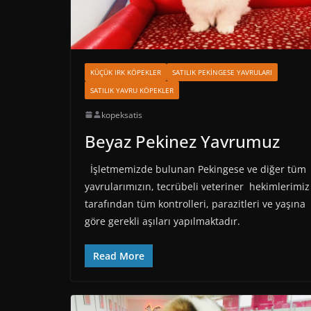
KÜÇÜK IRK KÖPEKLER
SATILIK PEKINGESE YAVRULARI
SATILIK YAVRU KÖPEKLER
kopeksatis
Beyaz Pekinez Yavrumuz
İşletmemizde bulunan Pekingese ve diğer tüm
yavrularımızın, tecrübeli veteriner hekimlerimiz
tarafından tüm kontrolleri, parazitleri ve yaşına
göre gerekli aşıları yapılmaktadır.
Read More