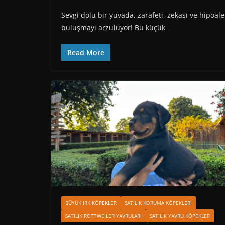
Sevgi dolu bir yuvada, zarafeti, zekası ve hipoale
buluşmayı arzuluyor! Bu küçük
Read More
BÜYÜK IRK KÖPEKLER
SATILIK KORUMA KÖPEKLERI
SATILIK ROTTWEILER YAVRULARI
SATILIK YAVRU KÖPEKLER