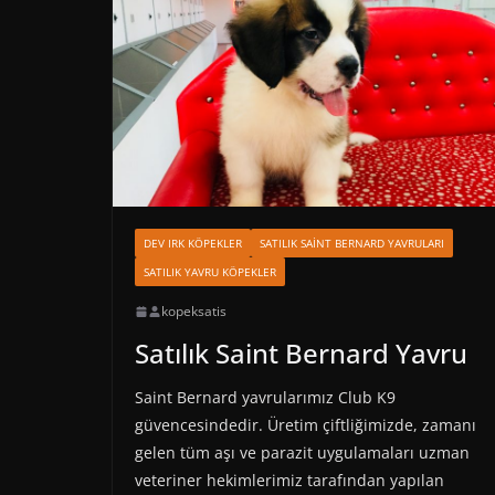
DEV IRK KÖPEKLER
SATILIK SAINT BERNARD YAVRULARI
SATILIK YAVRU KÖPEKLER
kopeksatis
Satılık Saint Bernard Yavru
Saint Bernard yavrularımız Club K9
güvencesindedir. Üretim çiftliğimizde, zamanı
gelen tüm aşı ve parazit uygulamaları uzman
veteriner hekimlerimiz tarafından yapılan