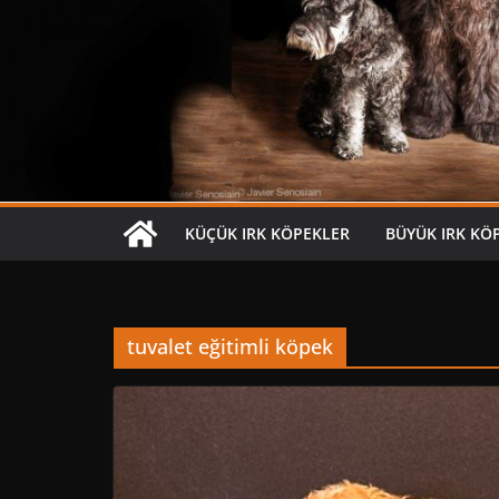
KÜÇÜK IRK KÖPEKLER
BÜYÜK IRK KÖ
tuvalet eğitimli köpek