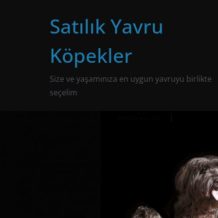
Skip
Satılık Yavru
to
content
Köpekler
Size ve yaşamınıza en uygun yavruyu birlikte
seçelim