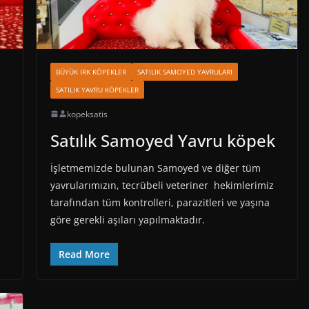
BÜYÜK IRK KÖPEKLER
SATILIK SAMOYED YAVRULARI
SATILIK YAVRU KÖPEKLER
kopeksatis
Satılık Samoyed Yavru köpek
İşletmemizde bulunan Samoyed ve diğer tüm
yavrularımızın, tecrübeli veteriner hekimlerimiz
tarafından tüm kontrolleri, parazitleri ve yaşına
göre gerekli aşıları yapılmaktadır.
Read More