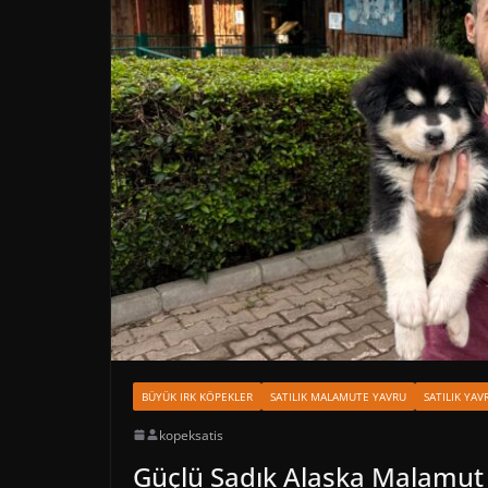
BÜYÜK IRK KÖPEKLER
SATILIK MALAMUTE YAVRU
SATILIK YA
kopeksatis
Güçlü Sadık Alaska Malamut