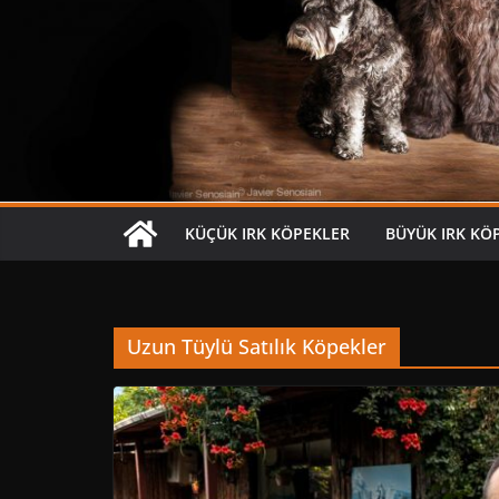
KÜÇÜK IRK KÖPEKLER
BÜYÜK IRK KÖ
Uzun Tüylü Satılık Köpekler