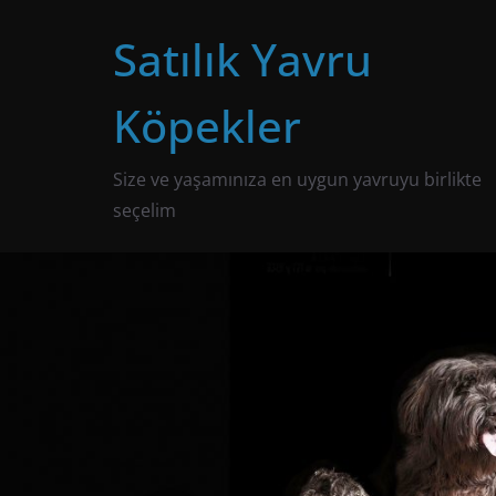
Skip
Satılık Yavru
to
content
Köpekler
Size ve yaşamınıza en uygun yavruyu birlikte
seçelim