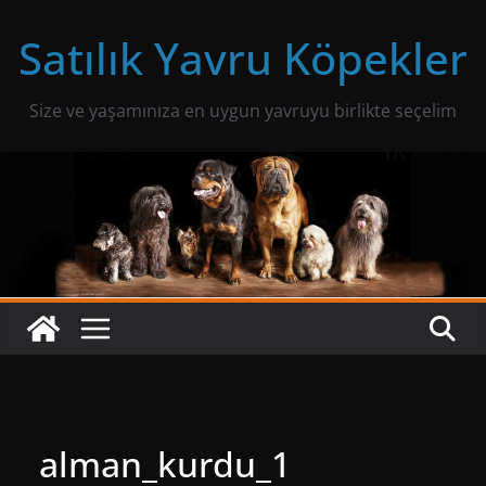
Skip
Satılık Yavru Köpekler
to
content
Size ve yaşamınıza en uygun yavruyu birlikte seçelim
alman_kurdu_1