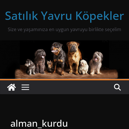
Skip
Satılık Yavru Köpekler
to
content
Size ve yaşamınıza en uygun yavruyu birlikte seçelim
alman_kurdu