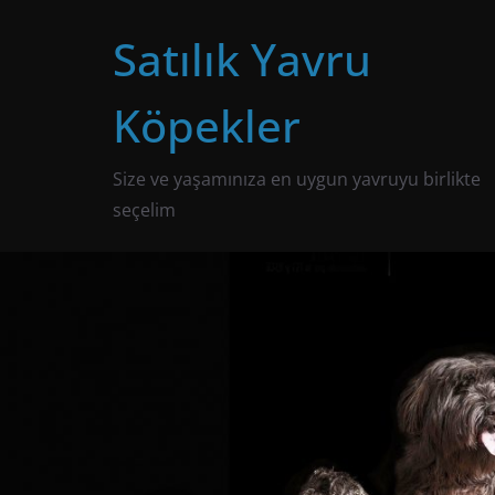
Skip
Satılık Yavru
to
content
Köpekler
Size ve yaşamınıza en uygun yavruyu birlikte
seçelim