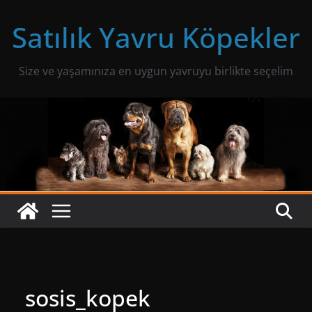
Skip
Satılık Yavru Köpekler
to
content
Size ve yaşamınıza en uygun yavruyu birlikte seçelim
sosis_kopek