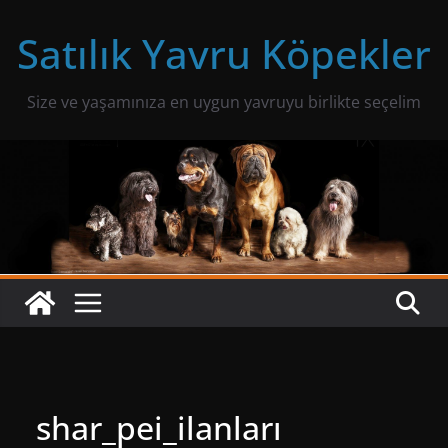
Skip
Satılık Yavru Köpekler
to
content
Size ve yaşamınıza en uygun yavruyu birlikte seçelim
shar_pei_ilanları